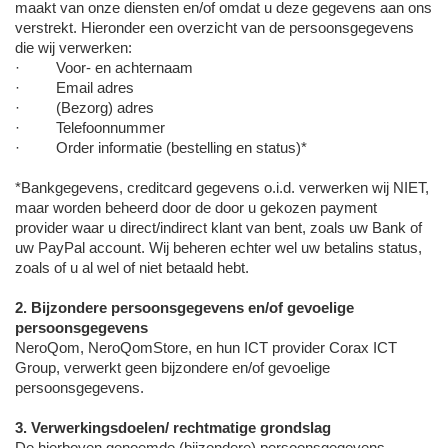
maakt van onze diensten en/of omdat u deze gegevens aan ons
verstrekt. Hieronder een overzicht van de persoonsgegevens
die wij verwerken:
· Voor- en achternaam
· Email adres
· (Bezorg) adres
· Telefoonnummer
· Order informatie (bestelling en status)*
*Bankgegevens, creditcard gegevens o.i.d. verwerken wij NIET,
maar worden beheerd door de door u gekozen payment
provider waar u direct/indirect klant van bent, zoals uw Bank of
uw PayPal account. Wij beheren echter wel uw betalins status,
zoals of u al wel of niet betaald hebt.
2. Bijzondere persoonsgegevens en/of gevoelige
persoonsgegevens
NeroQom, NeroQomStore, en hun ICT provider Corax ICT
Group, verwerkt geen bijzondere en/of gevoelige
persoonsgegevens.
3. Verwerkingsdoelen/ rechtmatige grondslag
De hierboven genoemde (bijzondere) persoonsgegevens